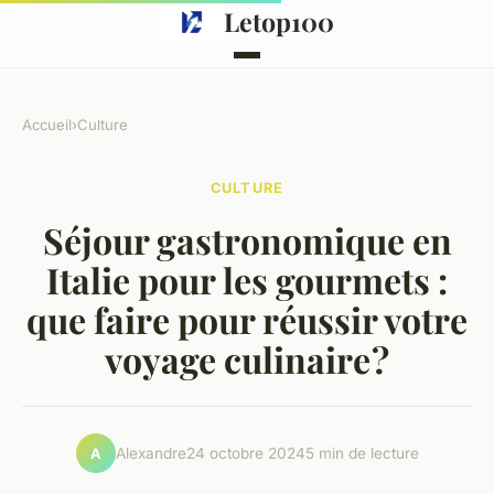
Letop100
Accueil
›
Culture
CULTURE
Séjour gastronomique en
Italie pour les gourmets :
que faire pour réussir votre
voyage culinaire ?
Alexandre
24 octobre 2024
5 min de lecture
A