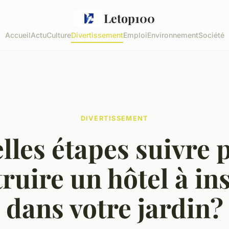
Letop100
Accueil
Actu
Culture
Divertissement
Emploi
Environnement
Société
DIVERTISSEMENT
lles étapes suivre 
ruire un hôtel à in
dans votre jardin?