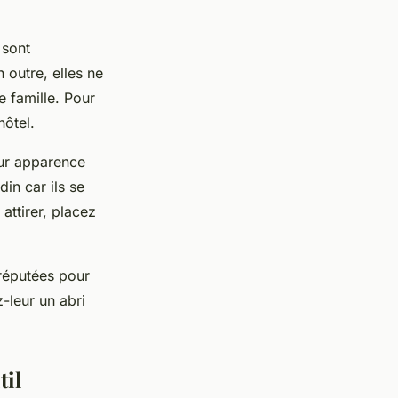
 sont
n outre, elles ne
e famille. Pour
hôtel.
eur apparence
din car ils se
attirer, placez
 réputées pour
-leur un abri
til