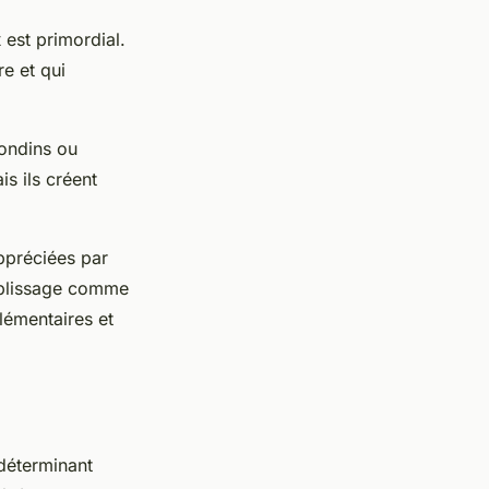
x
est primordial.
re et qui
rondins ou
s ils créent
ppréciées par
emplissage comme
plémentaires et
 déterminant