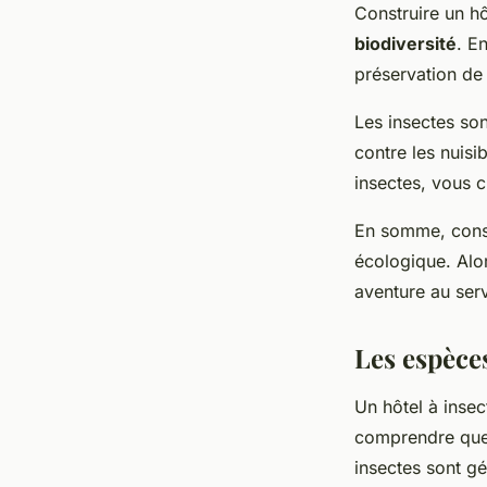
Construire un hô
biodiversité
. E
préservation de
Les insectes sont
contre les nuisi
insectes, vous c
En somme, constr
écologique. Alor
aventure au serv
Les espèces 
Un hôtel à insec
comprendre qu
insectes sont g