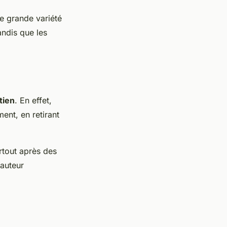
une grande variété
andis que les
tien
. En effet,
ment, en retirant
urtout après des
hauteur