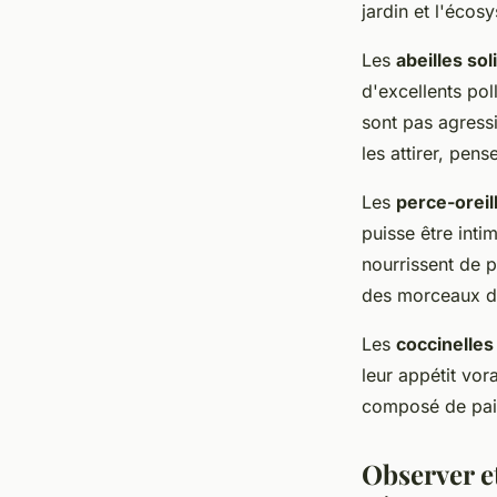
jardin et l'écos
Les
abeilles sol
d'excellents poll
sont pas agressi
les attirer, pens
Les
perce-oreil
puisse être intim
nourrissent de p
des morceaux de
Les
coccinelles
leur appétit vor
composé de paill
Observer et