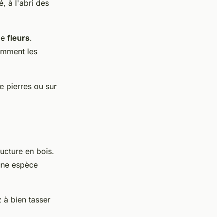
é, à l'abri des
de
fleurs
.
amment les
de pierres ou sur
ucture en bois.
 une espèce
 à bien tasser