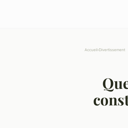
Accueil
›
Divertissement
Que
const