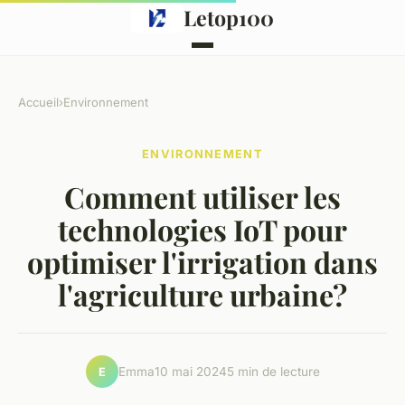
Letop100
Accueil
›
Environnement
ENVIRONNEMENT
Comment utiliser les
technologies IoT pour
optimiser l'irrigation dans
l'agriculture urbaine?
Emma
10 mai 2024
5 min de lecture
E