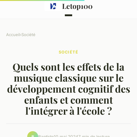
Letop100
Accueil
›
Société
SOCIÉTÉ
Quels sont les effets de la
musique classique sur le
développement cognitif des
enfants et comment
l'intégrer à l'école ?
Baptiste
10 mai 2024
7 min de lecture
B