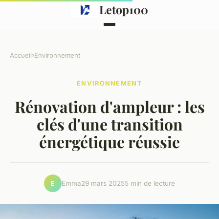
Letop100
Accueil
›
Environnement
ENVIRONNEMENT
Rénovation d'ampleur : les
clés d'une transition
énergétique réussie
Emma
29 mars 2025
5 min de lecture
E