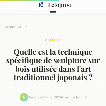
Letop100
Accueil
›
Culture
CULTURE
Quelle est la technique
spécifique de sculpture sur
bois utilisée dans l'art
traditionnel japonais ?
Alexandre
10 mai 2024
6 min de lecture
A