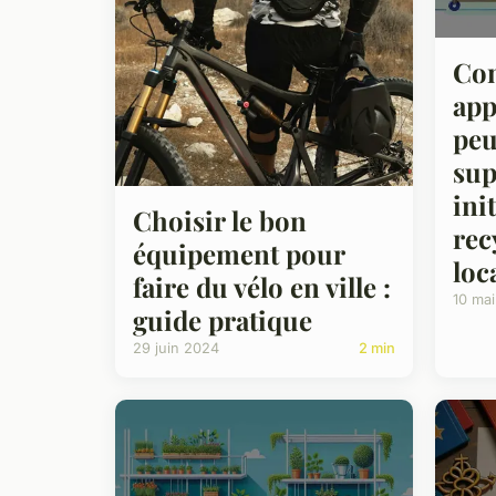
Co
app
peu
sup
ini
Choisir le bon
rec
équipement pour
loc
faire du vélo en ville :
10 ma
guide pratique
29 juin 2024
2 min