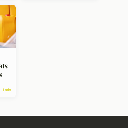
ats
s
1 min