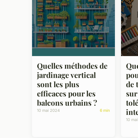
Quelles méthodes de
Que
jardinage vertical
pou
sont les plus
de 
efficaces pour les
sur
balcons urbains ?
tol
int
10 mai 2024
6 min
10 ma