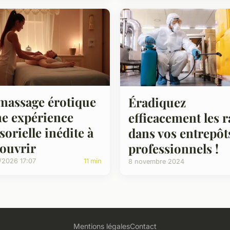
massage érotique
Éradiquez
ne expérience
efficacement les r
sorielle inédite à
dans vos entrepôt
ouvrir
professionnels !
/2026 17:07
11 min
8 novembre 2024
Mentions légales
Contact