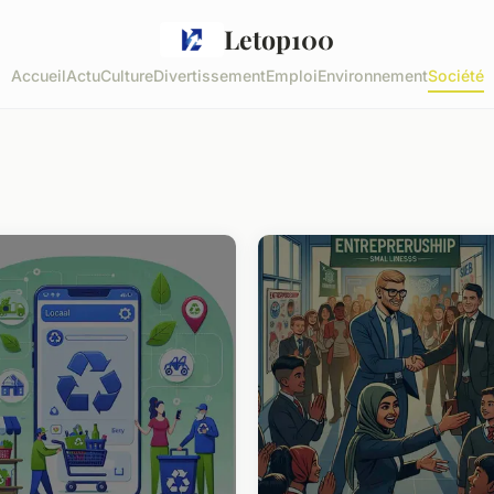
Letop100
Accueil
Actu
Culture
Divertissement
Emploi
Environnement
Société