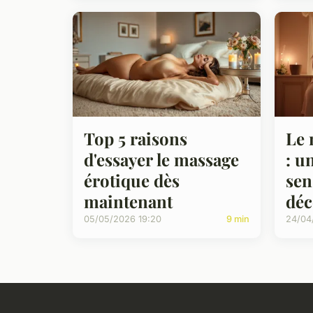
Top 5 raisons
Le 
d'essayer le massage
: u
érotique dès
sen
maintenant
déc
05/05/2026 19:20
9 min
24/04