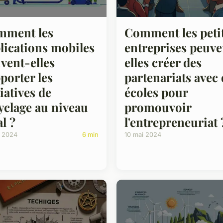
mment les
Comment les peti
lications mobiles
entreprises peuve
vent-elles
elles créer des
porter les
partenariats avec 
tiatives de
écoles pour
yclage au niveau
promouvoir
al ?
l'entrepreneuriat 
i 2024
6 min
10 mai 2024