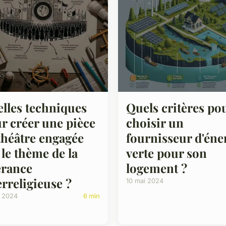
lles techniques
Quels critères po
r créer une pièce
choisir un
théâtre engagée
fournisseur d'éne
 le thème de la
verte pour son
érance
logement ?
erreligieuse ?
10 mai 2024
i 2024
6 min