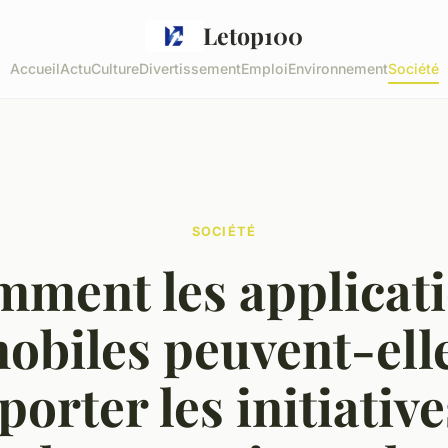
Letop100
Accueil
Actu
Culture
Divertissement
Emploi
Environnement
Société
SOCIÉTÉ
ment les applicat
obiles peuvent-ell
porter les initiative