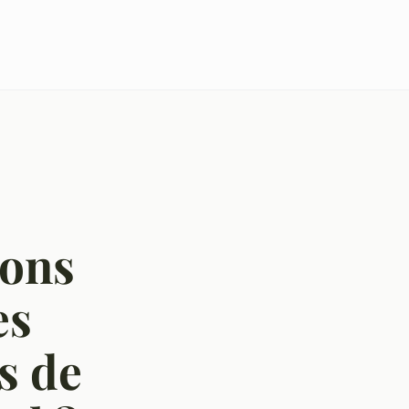
ions
es
s de