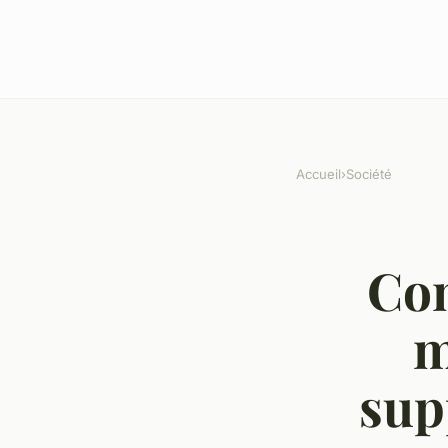
Accueil
›
Société
Com
m
sup