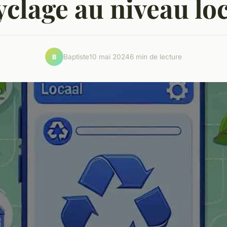
yclage au niveau loc
Baptiste
10 mai 2024
6 min de lecture
B