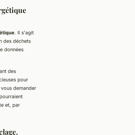
rgétique
étique
. Il s'agit
on des déchets
 de données
tant des
écieuses pour
it vous demander
pourraient
te et, par
clage.