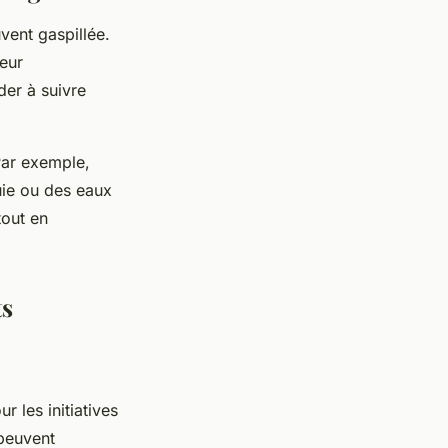
vent gaspillée.
leur
der à suivre
Par exemple,
uie ou des eaux
tout en
ts
r les initiatives
 peuvent