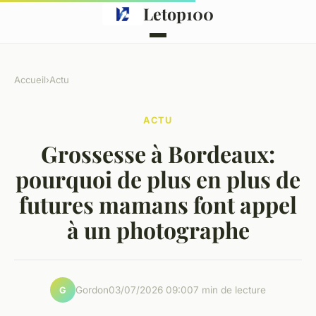
Letop100
Accueil
›
Actu
ACTU
Grossesse à Bordeaux:
pourquoi de plus en plus de
futures mamans font appel
à un photographe
Gordon
03/07/2026 09:00
7 min de lecture
G