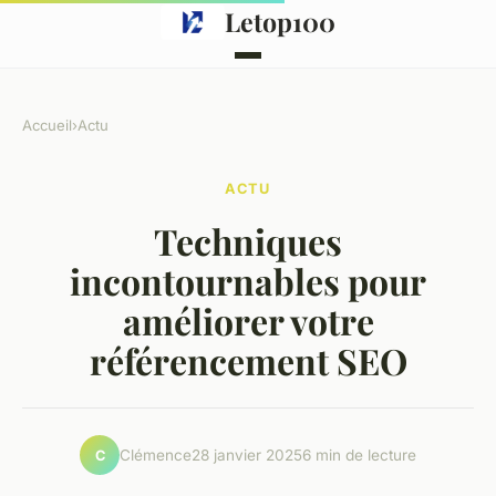
Letop100
Accueil
›
Actu
ACTU
Techniques
incontournables pour
améliorer votre
référencement SEO
Clémence
28 janvier 2025
6 min de lecture
C